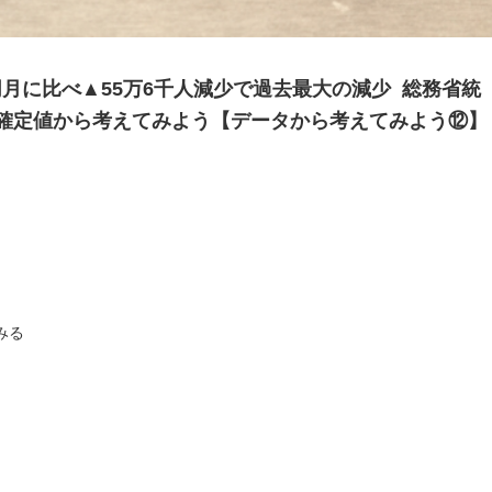
同月に比べ▲55万6千人減少で過去最大の減少 総務省統
0月確定値から考えてみよう【データから考えてみよう⑫】
みる