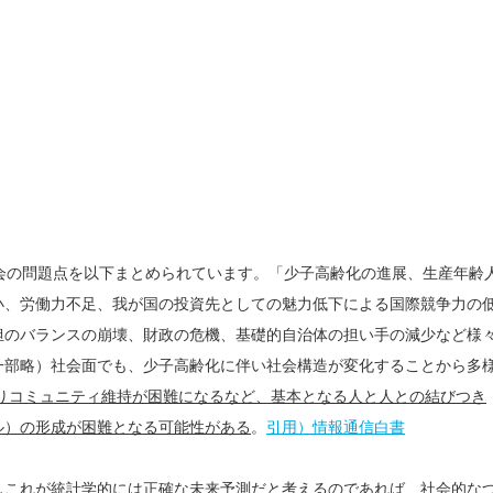
会の問題点を以下まとめられています。「少子高齢化の進展、生産年齢
小、労働力不足、我が国の投資先としての魅力低下による国際競争力の
担のバランスの崩壊、財政の危機、基礎的自治体の担い手の減少など様
一部略）社会面でも、少子高齢化に伴い社会構造が変化することから多
りコミュニティ維持が困難になるなど、基本となる人と人との結びつき
ル）の形成が困難となる可能性がある
。
引用）情報通信白書
しこれが統計学的には正確な未来予測だと考えるのであれば、社会的な