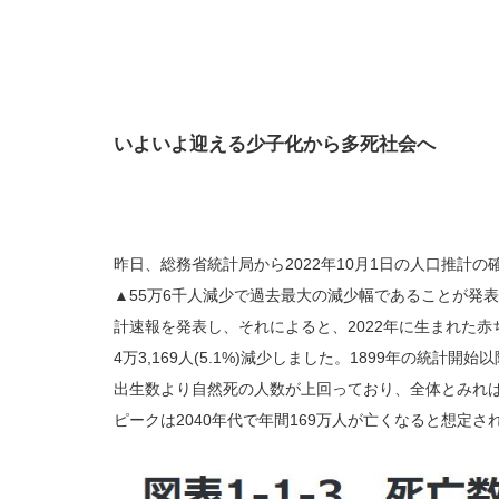
いよいよ迎える少子化から多死社会へ
昨日、総務省統計局から2022年10月1日の人口推計の
▲55万6千人減少で過去最大の減少幅であることが発表さ
計速報を発表し、それによると、2022年に生まれた赤ち
4万3,169人(5.1%)減少しました。1899年の統
出生数より自然死の人数が上回っており、全体とみれば
ピークは2040年代で年間169万人が亡くなると想定