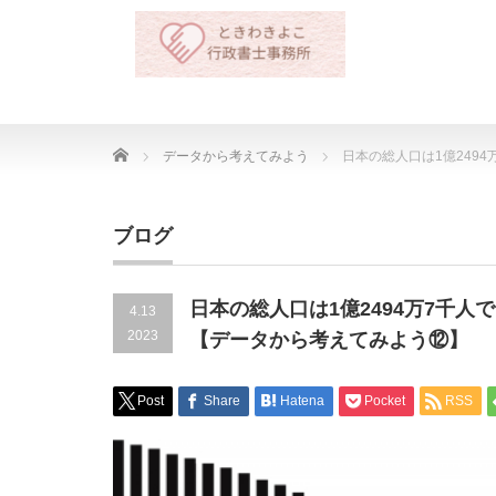
Home
データから考えてみよう
日本の総人口は1億249
ブログ
日本の総人口は1億2494万7千
4.13
2023
【データから考えてみよう⑫】
Post
Share
Hatena
Pocket
RSS