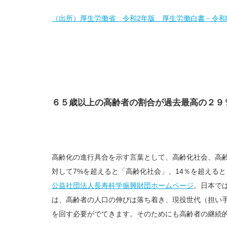
（出所）厚生労働省 令和2年版 厚生労働白書－令
６５歳以上の高齢者の割合が過去最高の２９
高齢化の進行具合を示す言葉として、高齢化社会、高齢
対して7%を超えると「高齢化社会」、14％を超える
公益社団法人長寿科学振興財団ホームページ
。日本では
は、高齢者の人口の伸びは落ち着き、現役世代（担い
を回す必要がでてきます。そのためにも高齢者の継続