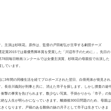
です。主演は杉咲花。原作は、監督の戸田彬弘が主宰する劇団チーズ
オ選定賞2015では最優秀脚本賞を受賞した「川辺市⼦のために」。先日の
第78回毎日映画コンクールでは女優主演賞、杉咲花の母親役で出演した
賞しています。
則に3年間の同棲生活を経てプロポーズされた翌日、白骨死体が発見され
す。長谷川義則が刑事と共に、消えた市子を探します。しかし捜査の途
う衝撃の事実を告げられます。数少ない写真、手掛かりから「市子」の
絶な人生が明らかになっていきます。離婚後300日問題のため、母親は
大きくなります。戸籍のある難病の妹の月子として市子は生きていきま