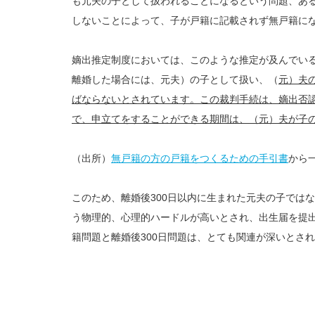
も元夫の子として扱われることになるという問題、あ
しないことによって、子が戸籍に記載されず無戸籍に
嫡出推定制度においては、このような推定が及んでいる
離婚した場合には、元夫）の子として扱い、（
元）夫
ばならないとされています。この裁判手続は、嫡出否
で、申立てをすることができる期間は、（元）夫が子
（出所）
無戸籍の方の戸籍をつくるための手引書
から
このため、離婚後300日以内に生まれた元夫の子では
う物理的、心理的ハードルが高いとされ、出生届を提
籍問題と離婚後300日問題は、とても関連が深いとさ