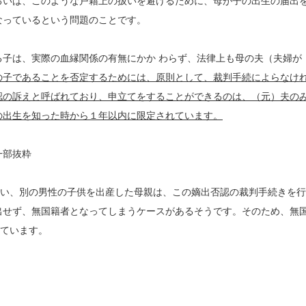
るいは、このような戸籍上の扱いを避けるために、母が子の出生の届出
なっているという問題のことです。
子は、実際の血縁関係の有無にかか わらず、法律上も母の夫（夫婦が
の子であることを否定するためには、原則として、裁判手続によらなけ
認の訴えと呼ばれており、申立てをすることができるのは、（元）夫の
の出生を知った時から１年以内に限定されています。
一部抜粋
ない、別の男性の子供を出産した母親は、この嫡出否認の裁判手続きを行
出せず、無国籍者となってしまうケースがあるそうです。そのため、無
れています。