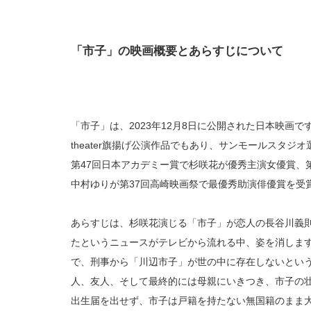
「市子」の映画概要とあらすじについて
「市子」は、2023年12月8日に公開された日本映画
theater旗揚げ公演作品でもあり、サンモールスタジ
第47回日本アカデミー賞で杉咲花が優秀主演女優賞、
中村ゆりが第37回高崎映画祭で最優秀助演俳優賞を受
あらすじは、杉咲花演じる「市子」が恋人の長谷川義
たというニュースがテレビから流れる中、姿を消しま
で、刑事から「川辺市子」が世の中に存在しないとい
人、友人、そして最終的には母親にいきつき、市子の壮
出生届を出せず、市子は戸籍を持たない無国籍のまま