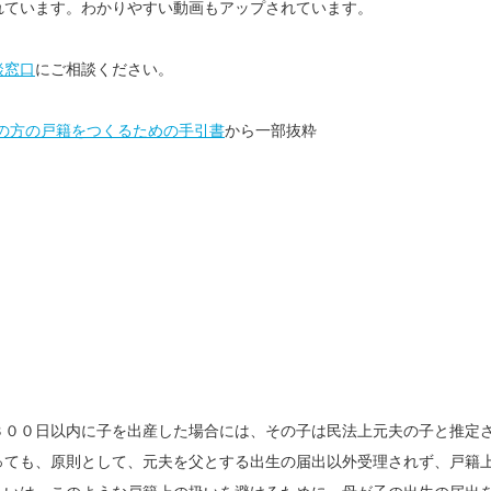
れています。わかりやすい動画もアップされています。
談窓口
にご相談ください。
の方の戸籍をつくるための手引書
から一部抜粋
３００日以内に子を出産した場合には、その子は民法上元夫の子と推定
っても、原則として、元夫を父とする出生の届出以外受理されず、戸籍