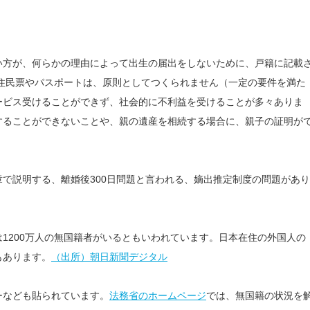
い方が、何らかの理由によって出生の届出をしないために、戸籍に記載
住民票やパスポートは、原則としてつくられません（一定の要件を満た
ービス受けることができず、社会的に不利益を受けることが多々ありま
することができないことや、親の遺産を相続する場合に、親子の証明が
で説明する、離婚後300日問題と言われる、嫡出推定制度の問題があり
1200万人の無国籍者がいるともいわれています。日本在住の外国人の
もあります。
（出所）朝日新聞デジタル
ーなども貼られています。
法務省のホームページ
では、無国籍の状況を