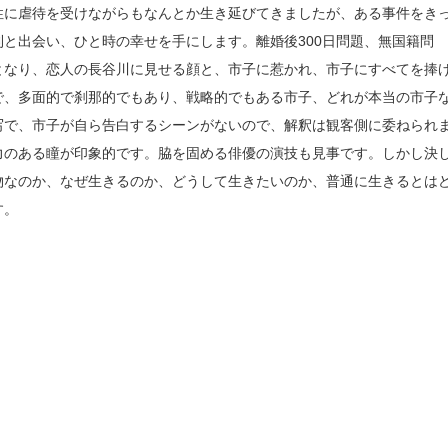
性に虐待を受けながらもなんとか生き延びてきましたが、ある事件をき
と出会い、ひと時の幸せを手にします。離婚後300日問題、無国籍問
となり、恋人の長谷川に見せる顔と、市子に惹かれ、市子にすべてを捧
で、多面的で刹那的でもあり、戦略的でもある市子、どれが本当の市子
写で、市子が自ら告白するシーンがないので、解釈は観客側に委ねられ
力のある瞳が印象的です。脇を固める俳優の演技も見事です。しかし決
物なのか、なぜ生きるのか、どうして生きたいのか、普通に生きるとは
す。