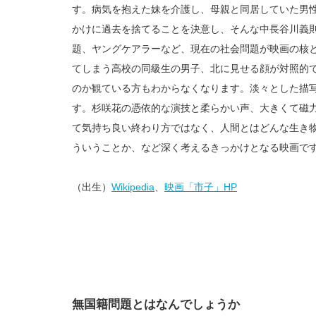
す。病気を抱えた妹を介護し、母親と同居していた男
かけに過去を捨てることを決意し、そんな中長谷川義則
題、ヤングケアラーなど、現在の社会問題が映画の核
てしまう高校の同級生の男子、北に見せる顔が対照的
のか観ている方もわからなくなります。淡々とした描
す。杉咲花の憑依的な演技と柔らかい声、大きくて磁
て気持ち良い終わり方ではなく、人間とはどんな生き
ういうことか、など深く考えるきっかけとなる映画で
（出生）
Wikipedia
、
映画「市子」HP
無国籍問題とはなんでしょうか