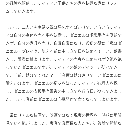
の経験を駆使し、ケイティと子供たちの家を快適な家にリフォー
ムしていきます。
しかし、二人とも生活状況は悪化するばかりで、とうとうケイテ
ィは自分の身体を売る事を決意し、ダニエルは求職手当も受給で
きず、自分の家具を売り、自暴自棄になり、役所の壁に「私はダ
ニエル・ブレイク、飢える前に申し立て日を決めろ！」と、落書
きし、警察に捕まります。ケイティの売春を止められず交流を絶
っていたダニエルですが、ケイティの娘のデイジーが訪ねてき
て、「前、助けてくれた？」「今度は助けさせて」とダニエルに
訴えかけます。ダニエルの窮状を知ったケイティが代理人を探
し、ダニエルの支援手当回復の申し立てを行う日がやってきまし
た。しかし直前にダニエルは心臓発作で亡くなってしまいます。
非常にリアルな描写で、映画ではなく現実の世界を一時的に垣間
見ている気がしました。実直で真面目な人たちが、複雑で難解な