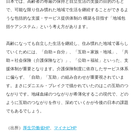
日本では、高齢者の尊厳の保持と自立生活の支援の目的のもと
で、可能な限り住み慣れた地域で生活を継続することができるよ
うな包括的な支援・サービス提供体制の 構築を目指す「地域包
括ケアシステム」という考え方があります。
高齢になっても自立した生活を継続し、住み慣れた地域で暮らし
ていくためには、「自助＝自分」、「互助＝家族・地域」、「共
助＝社会保険（介護保険など）」、「公助＝福祉」といった、支
援体制が重要となります。介護保険制度に依存したサービス体系
に偏らず、「自助」「互助」の組み合わせが重要視されていま
す。まさにダニエル・ブレイクで描かれていたのはこの互助のつ
ながりです。地縁血縁のつながりが希薄化するこの現代で、どの
ように互助のつながりを作り、深めていくかが今後の日本の課題
でもあるでしょう。
（出所）
厚生労働省HP
、
マイナビHP