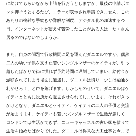
に助けてもらいながら申請を行おうとしますが、最後の申請ボタ
ンを押そうとするたび、エラーが表示され申請できません。この
あたりの複雑な手続きや難解な制度、デジタル化の加速する今
日、インターネットが使えず苦労したことがある人は、たくさん
居るのではないでしょうか。
また、自身の問題で行政機関に足を運んだダニエルですが、偶然
二人の幼い子供を支えた若いシングルマザーのケイティが、引っ
越したばかりで街に慣れず予約時間に遅刻していまい、給付金が
減額されてしまう場面に遭遇し、ダニエルは憤り「少しは融通を
利かせろ！」と声を荒げます。しかしそのせいで、ダニエルはケ
イティとともに役所から退去させられてしまいます。それがきっ
かけとなり、ダニエルとケイティ、ケイティの二人の子供と交流
が始まります。ケイティも若いシングルマザーで生活が厳しく、
ロンドンでは生活ができず、ニューキャッスルの古い家を借りて
生活を始めたばかりでした。ダニエルは得意な大工仕事と今まで