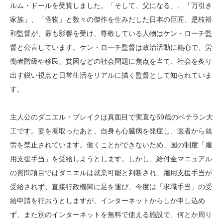
ルム・ドールを受賞しました。「そして、父になる」、「万引き
家族」、「怪物」と数々の傑作を生みだした日本の巨匠、是枝裕
和監督が、最も影響を受け、尊敬している人物はケン・ローチ監
督と公言しています。ケン・ローチ監督は政治活動に熱心で、労
働者階級や移民、貧困などの社会問題に焦点を当て、社会を炙り
出す鋭い視点と日常生活をリアルに描く監督として知られていま
す。
主人公のダニエル・ブレイクは真面目で実直な59歳のベテラン大
工です。妻を看取ったあと、自身も心臓病を発症し、医者から就
労を禁止されています。働くことができないため、国の制度「雇
用支援手当」を受給しようとします。しかし、給付金マニュアル
の質問項目ではダニエルは就業可能と判断され、雇用支援手当が
受給されず、直接行政機関に足を運び、今度は「求職手当」の受
給申請を行おうとしますが、インターネットからしか申し込め
ず、また別のインターネットを無料で使える施設で、何とか周り