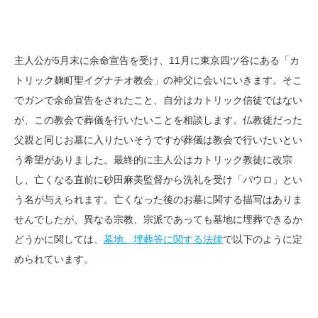
主人公が5月末に余命宣告を受け、11月に東京四ツ谷にある「カ
トリック麹町聖イグナチオ教会」の神父に会いにいきます。そこ
でガンで余命宣告をされたこと、自分はカトリック信徒ではない
が、この教会で葬儀を行いたいことを相談します。仏教徒だった
父親と同じお墓に入りたいそうですが葬儀は教会で行いたいとい
う希望がありました。最終的に主人公はカトリック教徒に改宗
し、亡くなる直前に砂田麻美監督から洗礼を受け「パウロ」とい
う名が与えられます。亡くなった後のお墓に関する描写はありま
せんでしたが、異なる宗教、宗派であっても墓地に埋葬できるか
どうかに関しては、
墓地、埋葬等に関する法律
で以下のように定
められています。