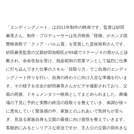
「エンディングノート」は2011年制作の映画です。監督は砂田
麻美さん、制作・プロデューサーは先月映画「怪物」がカンヌ国
際映画祭で「クィア・パルム賞」を受賞した是枝裕和さんです。
砂田麻美監督の父親砂田知昭氏が69歳でステージ４の胃がんと診
断され、余命告知を受け、熱血昭和の営業マンとして猛烈に仕事
に打ち込んできた仕事のスキル「段取り力」でご自身のエンディ
ングノート作りを行い、自身の終わりに向け入念な準備を行いま
す。その様子を次女の砂田麻美さんがビデオ撮影されており、父
親の死後、ドキュメンタリー映画としてまとめられました。葬儀
場の下見に予約と実際の終活の段取りを整えていき、体調が徐々
に悪化していく緊張感の中、家族とのふれあいで気持ちが安ら
ぎ、見送る家族自身も父親の最後に向け覚悟を整えていきます。
客観的にみるとシリアスな状況ですが、主人公の父親の前向きな