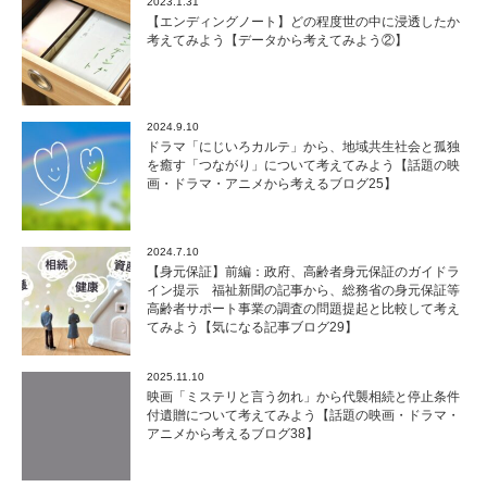
2023.1.31
【エンディングノート】どの程度世の中に浸透したか
考えてみよう【データから考えてみよう②】
2024.9.10
ドラマ「にじいろカルテ」から、地域共生社会と孤独
を癒す「つながり」について考えてみよう【話題の映
画・ドラマ・アニメから考えるブログ25】
2024.7.10
【身元保証】前編：政府、高齢者身元保証のガイドラ
イン提示 福祉新聞の記事から、総務省の身元保証等
高齢者サポート事業の調査の問題提起と比較して考え
てみよう【気になる記事ブログ29】
2025.11.10
映画「ミステリと言う勿れ」から代襲相続と停止条件
付遺贈について考えてみよう【話題の映画・ドラマ・
アニメから考えるブログ38】