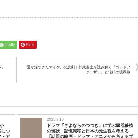
feedly
Pin it
R』
愛が深すぎたマイケルの悲劇｜行政書士が読み解く『ゴッドフ
ァーザー』と信頼の境界線
2025.3.10
か
ドラマ『さよならのつづき』に学ぶ臓器移植
言につ
の現状｜記憶転移と日本の死生観を考える
マ・ア
【話題の映画・ドラマ・アニメから考えるブ