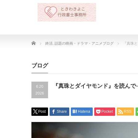
Home
終活
,
話題の映画・ドラマ・アニメブログ
『真珠と
ブログ
『真珠とダイヤモンド』を読んで
6.20
2026
Post
Share
Hatena
Pocket
RSS