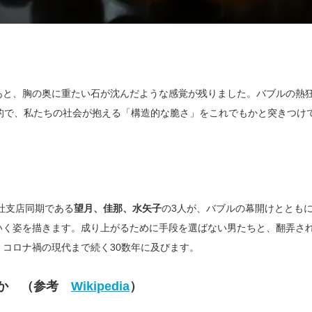
あと、胸の奥に重たい石が沈んだような感覚が残りました。バブルの熱
的で、私たちの社会が抱える「構造的な脆さ」をこれでもかと突きつけ
社支店同期である
望月、佳那、水矢子
の3人が、バブルの幕開けととも
いく姿を描きます。成り上がるために手段を選ばない男たちと、翻弄さ
コロナ禍の現代まで続く30数年に及びます。
のか （参考
Wikipedia
）