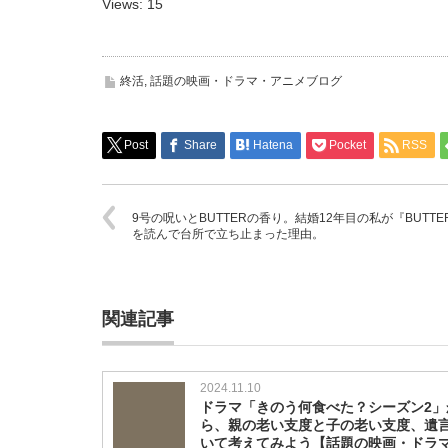
Views: 15
終活
,
話題の映画・ドラマ・アニメブログ
Post
Share
Hatena
Pocket
RSS
9号の呪いとBUTTERの香り。結婚12年目の私が『BUTTE
を読んで台所で立ち止まった理由。
関連記事
2024.11.10
ドラマ「きのう何食べた？シーズン2」
ら、親の老い支度と子の老い支度、遺
いて考えてみよう【話題の映画・ドラ