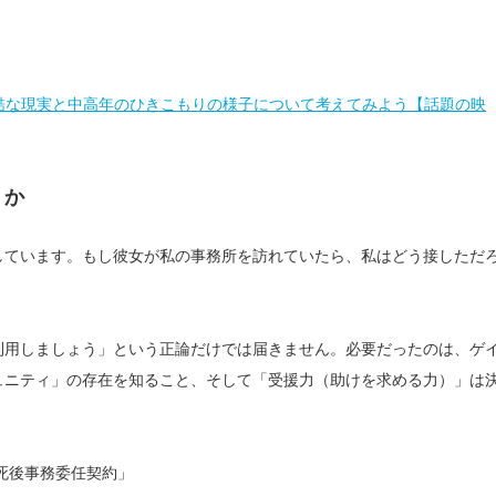
過酷な現実と中高年のひきこもりの様子について考えてみよう【話題の映
くか
しています。もし彼女が私の事務所を訪れていたら、私はどう接しただ
利用しましょう」という正論だけでは届きません。必要だったのは、ゲ
ュニティ」の存在を知ること、そして「受援力（助けを求める力）」は
。
死後事務委任契約」