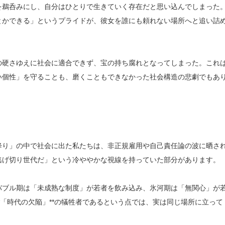
を鵜呑みにし、自分はひとりで生きていく存在だと思い込んでしまった
とかできる」というプライドが、彼女を誰にも頼れない場所へと追い詰
の硬さゆえに社会に適合できず、宝の持ち腐れとなってしまった。これ
い個性」を守ることも、磨くこともできなかった社会構造の悲劇でもあ
降り」の中で社会に出た私たちは、非正規雇用や自己責任論の波に晒さ
逃げ切り世代だ」という冷ややかな視線を持っていた部分があります。
バブル期は「未成熟な制度」が若者を飲み込み、氷河期は「無関心」が
*「時代の欠陥」**の犠牲者であるという点では、実は同じ場所に立って