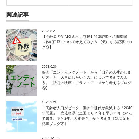
関連記事
2023.8.2
【高齢者のATM引き出し制限】特殊詐欺への防御策
～休眠口座について考えてみよう 【気になる記事ブロ
グ⑱】
2023.6.30
映画「エンディングノート」から「自分の人生のしま
い方」と「大事にしたいもの」について考えてみよ
う。【話題の映画・ドラマ・アニメから考えるブログ
⑤】
2023.2.28
「高齢者人口がピーク、働き手世代が急減する「2040
年問題」 鹿児島県は全国より15年も早い25年にやっ
て来る…あと2年、大丈夫？」から考える【気になる
記事ブログ③】
2022.12.13