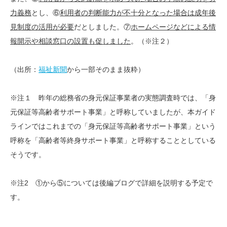
力義務
とし、⑥
利用者の判断能力が不十分となった場合は成年後
見制度の活用が必要
だとしました。⑦
ホームページなどによる情
報開示や相談窓口の設置も促しました
。（※注２）
（出所：
福祉新聞
から一部そのまま抜粋）
※注１ 昨年の総務省の身元保証事業者の実態調査時では、「身
元保証等高齢者サポート事業」と呼称していましたが、本ガイド
ラインではこれまでの「身元保証等高齢者サポート事業」という
呼称を「高齢者等終身サポート事業」と呼称することとしている
そうです。
※注2 ①から⑤については後編ブログで詳細を説明する予定で
す。