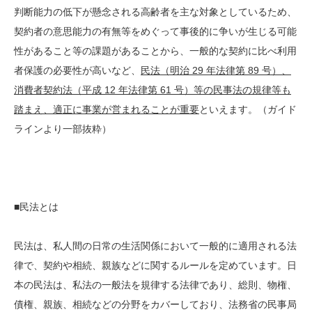
判断能力の低下が懸念される高齢者を主な対象としているため、
契約者の意思能力の有無等をめぐって事後的に争いが生じる可能
性があること等の課題があることから、一般的な契約に比べ利用
者保護の必要性が高いなど、
民法（明治
29
年法律第 89
号）、
消費者契約法（平成 12
年法律第 61
号）等の民事法の規律等も
踏まえ、適正に事業が営まれることが重要
といえます。（ガイド
ラインより一部抜粋）
■民法とは
民法は、私人間の日常の生活関係において一般的に適用される法
律で、契約や相続、親族などに関するルールを定めています。日
本の民法は、私法の一般法を規律する法律であり、総則、物権、
債権、親族、相続などの分野をカバーしており、法務省の民事局