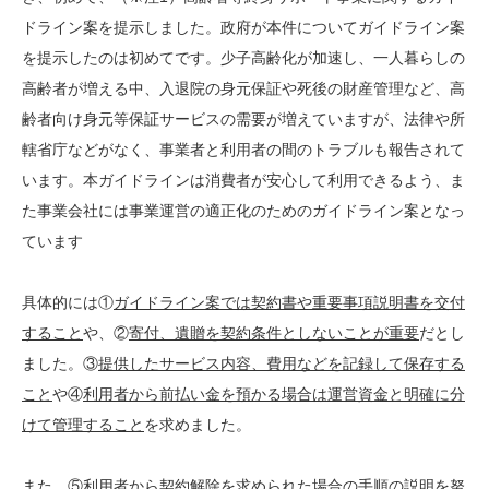
ドライン案を提示しました。政府が本件についてガイドライン案
を提示したのは初めてです。少子高齢化が加速し、一人暮らしの
高齢者が増える中、入退院の身元保証や死後の財産管理など、高
齢者向け身元等保証サービスの需要が増えていますが、法律や所
轄省庁などがなく、事業者と利用者の間のトラブルも報告されて
います。本ガイドラインは消費者が安心して利用できるよう、ま
た事業会社には事業運営の適正化のためのガイドライン案となっ
ています
具体的には①
ガイドライン案では契約書や重要事項説明書を交付
すること
や、②
寄付、遺贈を契約条件としないことが重要
だとし
ました。③
提供したサービス内容、費用などを記録して保存する
こと
や④
利用者から前払い金を預かる場合は運営資金と明確に分
けて管理すること
を求めました。
また、⑤
利用者から契約解除を求められた場合の手順の説明を努