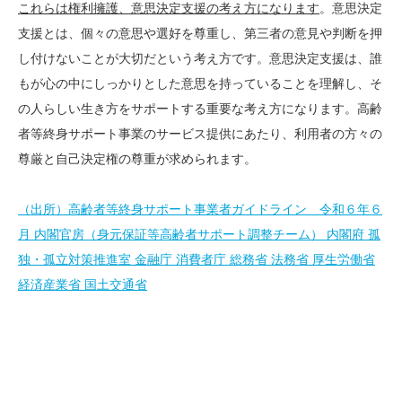
これらは権利擁護、意思決定支援の考え方になります
。意思決定
支援とは、個々の意思や選好を尊重し、第三者の意見や判断を押
し付けないことが大切だという考え方です。意思決定支援は、誰
もが心の中にしっかりとした意思を持っていることを理解し、そ
の人らしい生き方をサポートする重要な考え方になります。高齢
者等終身サポート事業のサービス提供にあたり、利用者の方々の
尊厳と自己決定権の尊重が求められます。
（出所）高齢者等終身サポート事業者ガイドライン 令和６年６
月 内閣官房（身元保証等高齢者サポート調整チーム） 内閣府 孤
独・孤立対策推進室 金融庁 消費者庁 総務省 法務省 厚生労働省
経済産業省 国土交通省