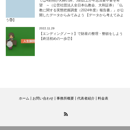
では4割弱が火葬のみ、5割以上が年忌法要不要を希
望 ～（公営社団法人全日本仏教会、大和証券）「仏
教に関する実態把握調査（2024年度）報告書」』が公
開したデータからみてみよう 【データから考えてみよ
う㉙】
2022.11.29
【エンディングノート】で財産の整理・整頓をしよう
【終活初めの一歩⑦】
ホーム
お問い合わせ
事務所概要
代表者紹介
料金表
RSS