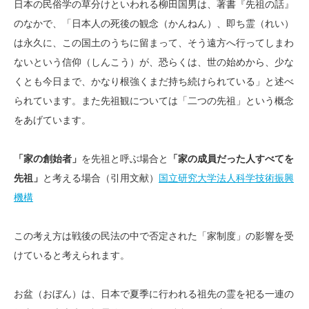
日本の民俗学の草分けといわれる柳田国男は、著書『先祖の話』
のなかで、「日本人の死後の観念（かんねん）、即ち霊（れい）
は永久に、この国土のうちに留まって、そう遠方へ行ってしまわ
ないという信仰（しんこう）が、恐らくは、世の始めから、少な
くとも今日まで、かなり根強くまだ持ち続けられている」と述べ
られています。また先祖観については「二つの先祖」という概念
をあげています。
「家の創始者」
を先祖と呼ぶ場合と
「家の成員だった人すべてを
先祖」
と考える場合（引用文献）
国立研究大学法人科学技術振興
機構
この考え方は戦後の民法の中で否定された「家制度」の影響を受
けていると考えられます。
お盆（おぼん）は、日本で夏季に行われる祖先の霊を祀る一連の