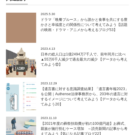
2025.5.30
ドラマ「晩餐ブルース」から誰かと食事を共にする豊
かさと幸福度との関係性について考えてみよう【話題
の映画・ドラマ・アニメから考えるブログ53】
2023.4.13
日本の総人口は1億2494万7千人で、前年同月に比べ
▲55万6千人減少で過去最大の減少 【データから考え
てみよう⑫】
2023.12.29
【遺言書に対する意識調査結果】「遺言書年報2023」
を公開｜Authense法律事務所から、203年の遺言に対
するイメージについて考えてみよう【データから考え
てみよう20】
2023.11.10
【2021年度の葬祭扶助費が初の100億円超】お葬式、
親族が施行拒むケース増加 ～読売新聞の記事から考
えてみよう【気になる記事ブログ22】