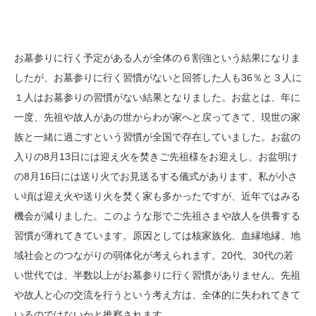
お墓参りに行く予定がある人が全体の６割強という結果になりま
したが、お墓参りに行く習慣がないと回答した人も36％と３人に
１人はお墓参りの習慣がない結果となりました。お盆とは、年に
一度、先祖や故人があの世からわが家へと戻ってきて、現世の家
族と一緒に過ごすという習慣が全国で存在していました。お盆の
入りの8月13日には迎え火を焚きご先祖様をお迎えし、お盆明け
の8月16日には送り火でお見送るする儀式があります。私が小さ
い頃は迎え火や送り火を焚く家も多かったですが、近年ではみる
機会が減りました。このような形でご先祖さまや故人を供養する
習慣が薄れてきています。原因としては核家族化、血縁地縁、地
域社会とのつながりの弱体化が考えられます。20代、30代の若
い世代では、半数以上がお墓参りに行く習慣がありません。先祖
や故人と心の交流を行うという考え方は、全体的に失われてきて
いるのではないかと推察されます。