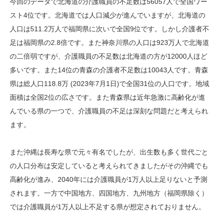
今回のデータで北海道の介護職員の不足数は56057人で全国ワー
スト4位です。北海道では人口減少が進んでいますが、北海道の
人口は511.2万人で福岡県に次いで全国9位です。しかし介護者不
足は福岡県の2.8倍です。また神奈川県の人口は923万人で北海道
の二倍弱ですが、介護職員の不足数は北海道の方が12000人ほど
多いです。また14位の青森の介護者不足数は10043人です。青森
県は総人口118.8万 (2023年7月1日)で全国31位の人口です。地域
面積は全国2位の広さです。また青森県は近年急激に高齢化が進
んでいる県の一つで、介護職員の不足は深刻な問題だと考えられ
ます。
また沖縄は長寿な県で元々有名でしたが、出生数も多く世代ごと
の人口分布は安定していると考えられてきましたがその沖縄でも
高齢化が進み、2040年には介護職員が1万人以上足りないと予測
されます。一方で中国地方、四国地方、九州地方（福岡県除く）
では介護職員が1万人以上不足する県が想定されておりません。