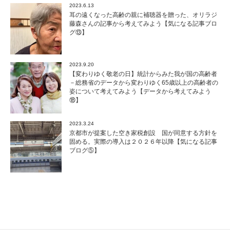
2023.6.13
耳の遠くなった高齢の親に補聴器を贈った、オリラジ
藤森さんの記事から考えてみよう【気になる記事ブロ
グ⑬】
2023.9.20
【変わりゆく敬老の日】統計からみた我が国の高齢者
－総務省のデータから変わりゆく65歳以上の高齢者の
姿について考えてみよう【データから考えてみよう
⑱】
2023.3.24
京都市が提案した空き家税創設 国が同意する方針を
固める。実際の導入は２０２６年以降【気になる記事
ブログ⑤】