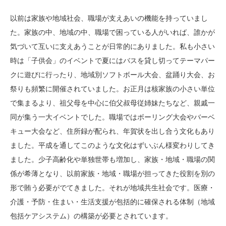
以前は家族や地域社会、職場が支えあいの機能を持っていまし
た。家族の中、地域の中、職場で困っている人がいれば、誰かが
気づいて互いに支えあうことが日常的にありました。私も小さい
時は「子供会」のイベントで夏にはバスを貸し切ってテーマパー
クに遊びに行ったり、地域別ソフトボール大会、盆踊り大会、お
祭りも頻繁に開催されていました。お正月は核家族の小さい単位
で集まるより、祖父母を中心に伯父叔母従姉妹たちなど、親戚一
同が集う一大イベントでした。職場ではボーリング大会やバーベ
キュー大会など、住所録が配られ、年賀状を出し合う文化もあり
ました。平成を通してこのような文化はずいぶん様変わりしてき
ました。少子高齢化や単独世帯も増加し、家族・地域・職場の関
係が希薄となり、以前家族・地域・職場が担ってきた役割を別の
形で賄う必要がでてきました。それが地域共生社会です。医療・
介護・予防・住まい・生活支援が包括的に確保される体制（地域
包括ケアシステム）の構築が必要とされています。