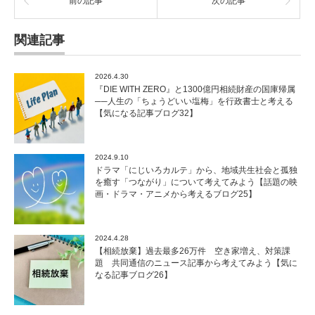
前の記事
次の記事
関連記事
2026.4.30
『DIE WITH ZERO』と1300億円相続財産の国庫帰属
──人生の「ちょうどいい塩梅」を行政書士と考える
【気になる記事ブログ32】
2024.9.10
ドラマ「にじいろカルテ」から、地域共生社会と孤独
を癒す「つながり」について考えてみよう【話題の映
画・ドラマ・アニメから考えるブログ25】
2024.4.28
【相続放棄】過去最多26万件 空き家増え、対策課
題 共同通信のニュース記事から考えてみよう【気に
なる記事ブログ26】