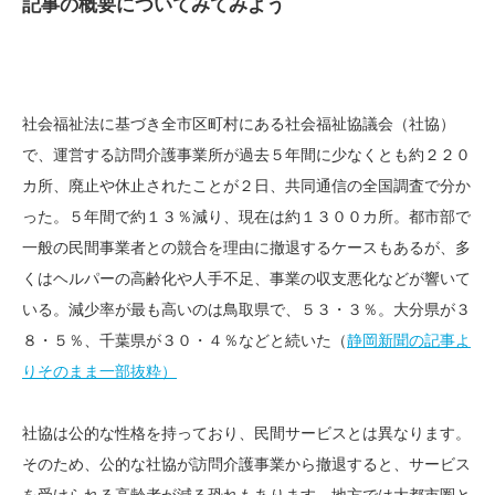
記事の概要についてみてみよう
社会福祉法に基づき全市区町村にある社会福祉協議会（社協）
で、運営する訪問介護事業所が過去５年間に少なくとも約２２０
カ所、廃止や休止されたことが２日、共同通信の全国調査で分か
った。５年間で約１３％減り、現在は約１３００カ所。都市部で
一般の民間事業者との競合を理由に撤退するケースもあるが、多
くはヘルパーの高齢化や人手不足、事業の収支悪化などが響いて
いる。減少率が最も高いのは鳥取県で、５３・３％。大分県が３
８・５％、千葉県が３０・４％などと続いた（
静岡新聞の記事よ
りそのまま一部抜粋）
社協は公的な性格を持っており、民間サービスとは異なります。
そのため、公的な社協が訪問介護事業から撤退すると、サービス
を受けられる高齢者が減る恐れもあります。地方では大都市圏と