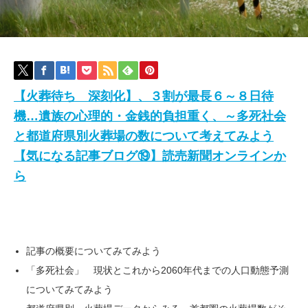
【火葬待ち 深刻化】、３割が最長６～８日待
機…遺族の心理的・金銭的負担重く、～多死社会
と都道府県別火葬場の数について考えてみよう
【気になる記事ブログ⑲】読売新聞オンラインか
ら
記事の概要についてみてみよう
「多死社会」 現状とこれから2060年代までの人口動態予測
についてみてみよう