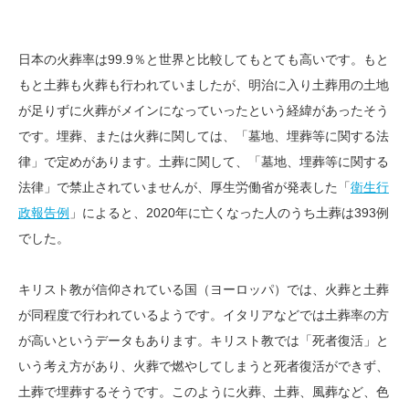
日本の火葬率は99.9％と世界と比較してもとても高いです。もと
もと土葬も火葬も行われていましたが、明治に入り土葬用の土地
が足りずに火葬がメインになっていったという経緯があったそう
です。埋葬、または火葬に関しては、「墓地、埋葬等に関する法
律」で定めがあります。土葬に関して、「墓地、埋葬等に関する
法律」で禁止されていませんが、厚生労働省が発表した「
衛生行
政報告例
」によると、2020年に亡くなった人のうち土葬は393例
でした。
キリスト教が信仰されている国（ヨーロッパ）では、火葬と土葬
が同程度で行われているようです。イタリアなどでは土葬率の方
が高いというデータもあります。キリスト教では「死者復活」と
いう考え方があり、火葬で燃やしてしまうと死者復活ができず、
土葬で埋葬するそうです。このように火葬、土葬、風葬など、色