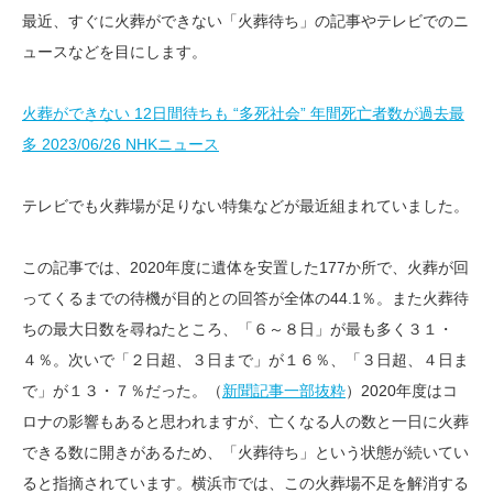
最近、すぐに火葬ができない「火葬待ち」の記事やテレビでのニ
ュースなどを目にします。
火葬ができない 12日間待ちも “多死社会” 年間死亡者数が過去最
多 2023/06/26 NHKニュース
テレビでも火葬場が足りない特集などが最近組まれていました。
この記事では、2020年度に遺体を安置した177か所で、火葬が回
ってくるまでの待機が目的との回答が全体の44.1％。また火葬待
ちの最大日数を尋ねたところ、「６～８日」が最も多く３１・
４％。次いで「２日超、３日まで」が１６％、「３日超、４日ま
で」が１３・７％だった。（
新聞記事一部抜粋
）2020年度はコ
ロナの影響もあると思われますが、亡くなる人の数と一日に火葬
できる数に開きがあるため、「火葬待ち」という状態が続いてい
ると指摘されています。横浜市では、この火葬場不足を解消する