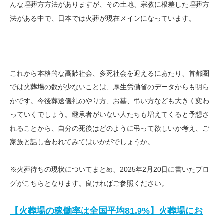
んな埋葬方方法がありますが、その土地、宗教に根差した埋葬方
法がある中で、日本では火葬が現在メインになっています。
これから本格的な高齢社会、多死社会を迎えるにあたり、首都圏
では火葬場の数が少ないことは、厚生労働省のデータからも明ら
かです。今後葬送儀礼のやり方、お墓、弔い方なども大きく変わ
っていくでしょう。継承者がいない人たちも増えてくると予想さ
れることから、自分の死後はどのように弔って欲しいか考え、ご
家族と話し合われてみてはいかがでしょうか。
※火葬待ちの現状についてまとめ、2025年2月20日に書いたブロ
グがこちらとなります。良ければご参照ください。
【火葬場の稼働率は全国平均81.9%】火葬場にお