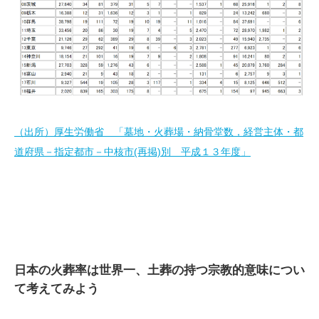
（出所）厚生労働省 「墓地・火葬場・納骨堂数，経営主体・都
道府県－指定都市－中核市(再掲)別 平成１３年度」
日本の火葬率は世界一、土葬の持つ宗教的意味につい
て考えてみよう