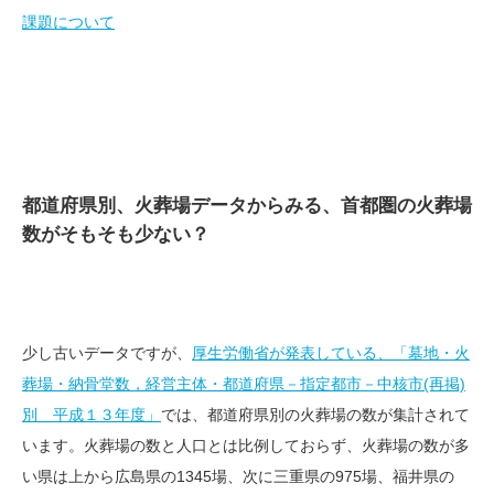
課題について
都道府県別、火葬場データからみる、首都圏の火葬場
数がそもそも少ない？
少し古いデータですが、
厚生労働省が発表している、「墓地・火
葬場・納骨堂数，経営主体・都道府県－指定都市－中核市(再掲)
別 平成１３年度」
では、都道府県別の火葬場の数が集計されて
います。火葬場の数と人口とは比例しておらず、火葬場の数が多
い県は上から広島県の1345場、次に三重県の975場、福井県の