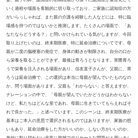
いく過程や場面を客観的に切り取っており、ご家族に認知症の方
がいらっしゃれば、また親の介護を経験した人などには、特に臨
場感を持つのではないかと推測します。たくさんの場面で、「あ
なたならどうする？」と問いかけられている気がしますが、今回
取り上げたいのは、終末期医療、特に延命治療についてです。母
親が二度の脳梗塞の発症で、身体の動きが制限され、自分の口か
ら栄養を取ることができず、最後は胃ろうとなります。実際胃ろ
うで栄養を注入される場面があり、信友直子さんが、父親に、胃
ろうは延命治療で、この選択は本当に母親が望んでいたものなの
か、問う場面があります。父親も「わからない」と答えますが、
ナレーションの中で、「母親が望んでいたかどうかはわからない
けど、私たちはどんな形であれ、母親に生きていてもらえればそ
れで良かった。」と述べています。このシーンは、終末期医療が
基本はご本人の意思で選択されるものではありますが、家族の想
いもあり、延命治療をした方がいいのか、しない方がいいのか、
単純に割り切れない非常に複雑でデリケートな問題だと思いまし