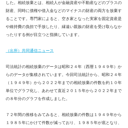
した。相続放棄とは、相続人が金融資産や不動産などのプラスの
財産、同時に債権や借入金などのマイナスの財産の両方を放棄す
ることです。専門家によると、空き家となった実家を固定資産是
や維持費の負担で手放したり、縁遠い親族の財産を受け取らなか
ったりする例が目立つと指摘しています。
（出所）共同通信ニュース
司法統計の相続放棄のデータは昭和２４年（西暦１９４９年）か
らのデータが集積されています。今回司法統計から、昭和２４年
（１９４９年）から２０２２年までの相続放棄の件数を約１０年
単位でグラフ化し、あわせて直近２０１５年から２０２２年まで
の８年分のグラフを作成しました。
７２年間の推移をみてみると、相続放棄の件数は１９４９年から
１９８５年にかけて件数が減っており、１９８５年が底となり、