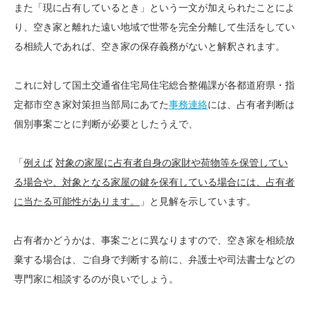
また「現に占有しているとき」という一文が加えられたことによ
り、空き家と離れた遠い地域で世帯を完全分離して生活をしてい
る相続人であれば、空き家の保存義務がないと解釈されます。
これに対して国土交通省住宅局住宅総合整備課が各都道府県・指
定都市空き家対策担当部局にあてた
事務連絡
には、占有者判断は
個別事案ごとに判断が必要としたうえで、
「
例えば
対象の家屋に占有者自身の家財や荷物等を保管してい
る場合や、対象となる家屋の鍵を保有している場合には、占有者
に当たる可能性があります。
」と見解を示しています。
占有者かどうかは、事案ごとに異なりますので、空き家を相続放
棄する場合は、ご自身で判断する前に、弁護士や司法書士などの
専門家に相談するのが良いでしょう。