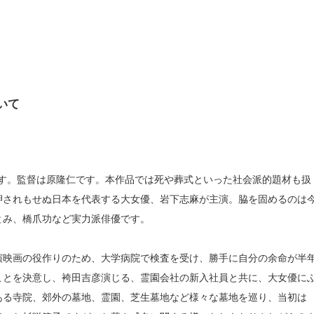
いて
画です。監督は原隆仁です。本作品では死や葬式といった社会派的題材も扱
押されもせぬ日本を代表する大女優、岩下志麻が主演。脇を固めるのは
とみ、橋爪功など実力派俳優です。
演映画の役作りのため、大学病院で検査を受け、勝手に自分の余命が半
ことを決意し、袴田吉彦演じる、霊園会社の新入社員と共に、大女優に
ある寺院、郊外の墓地、霊園、芝生墓地など様々な墓地を巡り、当初は