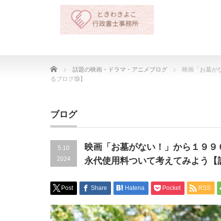
Home
話題の映画・ドラマ・アニメブログ
映画「お墓が
るブログ⑲】
ブログ
映画「お墓がない！」から１９９
5.10
2024
永代使用料ついて考えてみよう【
Post
Share
Hatena
Pocket
RSS