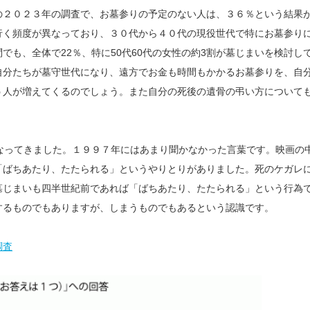
の２０２３年の調査で、お墓参りの予定のない人は、３６％という結果
行く頻度が異なっており、３０代から４０代の現役世代で特にお墓参り
も、全体で22％、特に50代60代の女性の約3割が墓じまいを検討し
自分たちが墓守世代になり、遠方でお金も時間もかかるお墓参りを、自
う人が増えてくるのでしょう。また自分の死後の遺骨の弔い方について
なってきました。１９９７年にはあまり聞かなかった言葉です。映画の
「ばちあたり、たたられる」というやりとりがありました。死のケガレ
墓じまいも四半世紀前であれば「ばちあたり、たたられる」という行為
するものでもありますが、しまうものでもあるという認識です。
調査