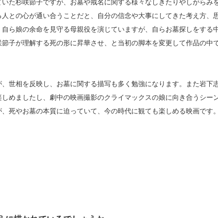
ていた杉咲節子ですが、お墓や戒名に関する様々なしきたりやしがらみ
る人との心が通い合うことだと、自分の信念や大事にしてきた考え方、
、自ら娘の余命を見守る母親役を演じていますが、自らお墓探しをする
咲節子が理解する死の形に昇華させ、と当初の脚本を変更して作品の中
が、世相を反映し、お墓に関する描写も多く勉強になります。また岩下
楽しめましたし、劇中の映画撮影のクライマックスの娘に向き合うシー
が、死やお墓の本質に迫っていて、今の時代に観ても楽しめる映画です