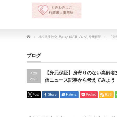
Home
地域共生社会
,
気になる記事ブログ
,
身元保証
【身
ブログ
【身元保証】身寄りのない高齢者
4.20
2025
信ニュース記事から考えてみよう
Post
Share
Hatena
Pocket
RSS