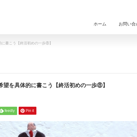
ホーム
お問い合
的に書こう【終活初めの一歩⑧】
希望を具体的に書こう【終活初めの一歩⑧】
feedly
Pin it