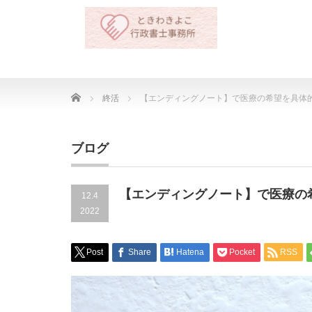
Home
終活
【エンディングノート】で医療の希望を具体
ブログ
【エンディングノート】で医療の
12.4
2022
Post
Share
Hatena
Pocket
RSS